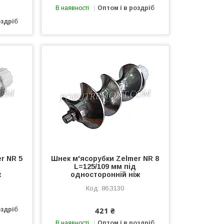
В наявності
Оптом і в роздріб
оздріб
r NR 5
Шнек м'ясорубки Zelmer NR 8
L=125/109 мм під
ж
односторонній ніж
86.3130
421 ₴
оздріб
В наявності
Оптом і в роздріб