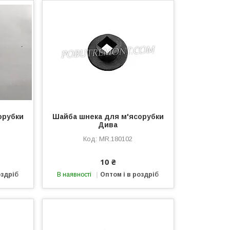
орубки
Шайба шнека для м'ясорубки
Дива
MR.180102
10 ₴
оздріб
В наявності
Оптом і в роздріб