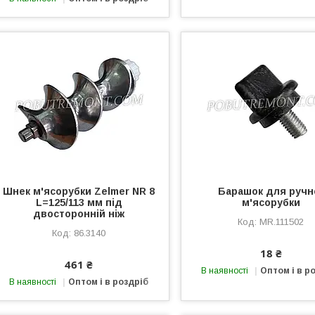
Шнек м'ясорубки Zelmer NR 8
Барашок для ручн
L=125/113 мм під
м'ясорубки
двосторонній ніж
MR.111502
86.3140
18 ₴
461 ₴
В наявності
Оптом і в р
В наявності
Оптом і в роздріб