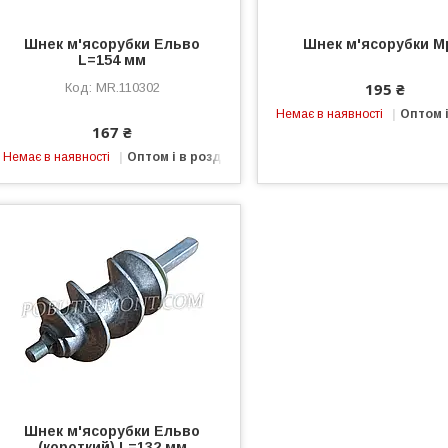
Шнек м'ясорубки Ельво
Шнек м'ясорубки М
L=154 мм
195 ₴
MR.110302
Немає в наявності
Оптом і
167 ₴
Немає в наявності
Оптом і в роздріб
Шнек м'ясорубки Ельво
(короткий) L=132 мм