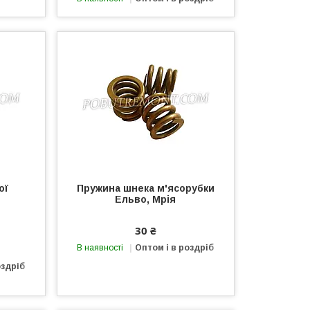
ої
Пружина шнека м'ясорубки
Ельво, Мрія
30 ₴
В наявності
Оптом і в роздріб
оздріб