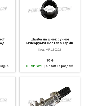
ної
Шайба на шнек ручної
рад
м'ясорубки Полтава/Харків
MR.180202
10 ₴
оздріб
В наявності
Оптом і в роздріб