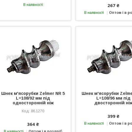
267 ₴
В наявності
В наявності
Оптом і в р
Шнек м'ясорубки Zelmer NR 5
Шнек м'ясорубки Zelme
L=108/92 мм під
L=108/96 мм під
односторонній ніж
двосторонній ні
86.1270
399 ₴
364 ₴
В наявності
Оптом і в р
В наявності
Оптом і в роздріб