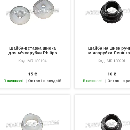
Шайба-вставка шнека
Шайба на шнек руч
для м'ясорубки Philips
м'ясорубки Ленінг
MR.180104
MR.180201
15 ₴
10 ₴
В наявності
Оптом і в роздріб
В наявності
Оптом і в р