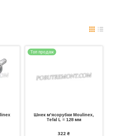
Топ продаж
linex
Шнек м'ясорубки Moulinex,
Tefal L = 128 мм
322 ₴