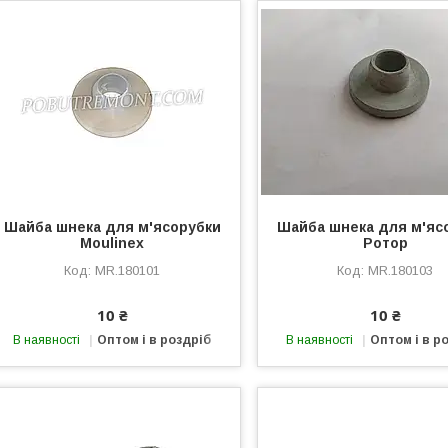
Шайба шнека для м'ясорубки
Шайба шнека для м'яс
Moulinex
Ротор
MR.180101
MR.180103
10 ₴
10 ₴
В наявності
Оптом і в роздріб
В наявності
Оптом і в р