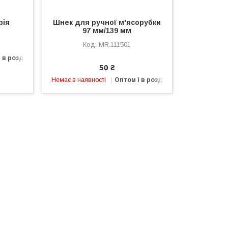
рія
Шнек для ручної м'ясорубки
97 мм/139 мм
MR.111501
 в роздріб
50 ₴
Немає в наявності
Оптом і в роздріб