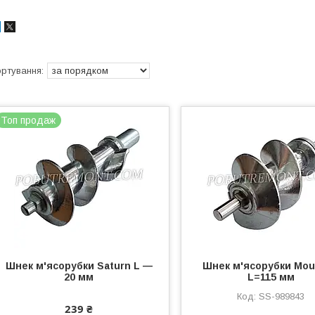
Топ продаж
Шнек м'ясорубки Saturn L —
Шнек м'ясорубки Mou
20 мм
L=115 мм
SS-989843
239 ₴