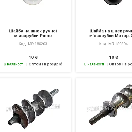
Шайба на шнек ручної
Шайба на шнек руч
м'ясорубки Рівно
м'ясорубки Мотор-
MR.180203
MR.180204
10 ₴
10 ₴
В наявності
Оптом і в роздріб
В наявності
Оптом і в р