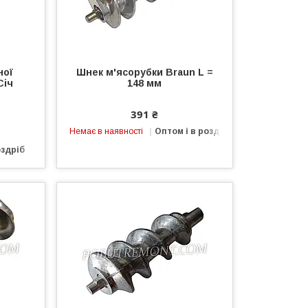
ної
Шнек м'ясорубки Braun L =
Січ
148 мм
391 ₴
Немає в наявності
Оптом і в роздріб
оздріб