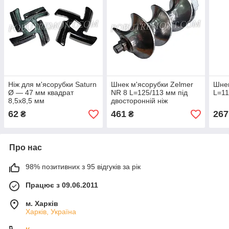
Ніж для м'ясорубки Saturn
Шнек м'ясорубки Zelmer
Шнек
Ø — 47 мм квадрат
NR 8 L=125/113 мм під
L=1
8,5х8,5 мм
двосторонній ніж
62
461
267
₴
₴
Про нас
98% позитивних з 95 відгуків за рік
Працює з 09.06.2011
м. Харків
Харків, Україна