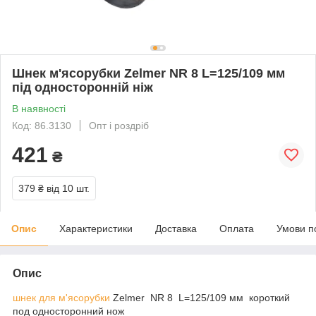
Шнек м'ясорубки Zelmer NR 8 L=125/109 мм
під односторонній ніж
В наявності
Код: 86.3130
Опт і роздріб
421
₴
379 ₴
від 10 шт.
Опис
Характеристики
Доставка
Оплата
Умови п
Опис
шнек для м'ясорубки
Zelmer NR 8 L=125/109 мм короткий
под односторонний нож