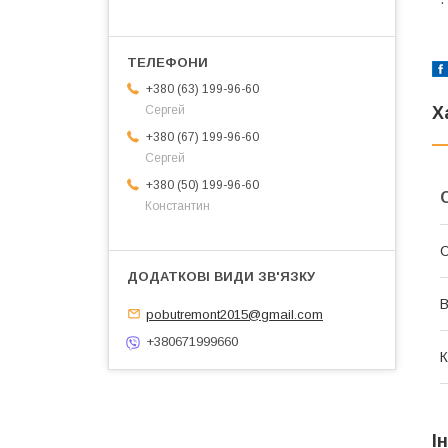
+380 (63) 199-96-60
Сергей
Х
+380 (67) 199-96-60
Сергей
+380 (50) 199-96-60
Константин
В
pobutremont2015@gmail.com
+380671999660
К
І