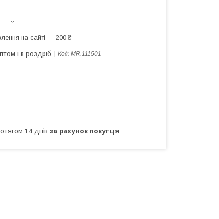
лення на сайті — 200 ₴
птом і в роздріб
Код:
MR.111501
ротягом 14 днів
за рахунок покупця