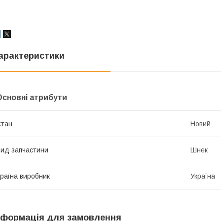
арактеристики
Основні атрибути
Стан
Новий
ид запчастини
Шнек
раїна виробник
Україна
нформація для замовлення