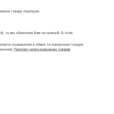
мання товару покупцем.
й, то мы обменяем Вам на нужный. В этом 
мовити споживачеві в обміні та поверненні товарів
 чинному
Переліку непродовольчих товарів