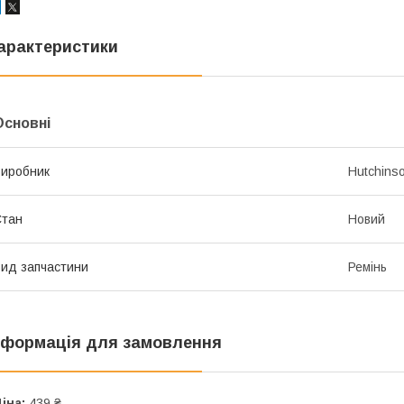
арактеристики
Основні
иробник
Hutchins
Стан
Новий
ид запчастини
Ремінь
нформація для замовлення
іна:
439 ₴