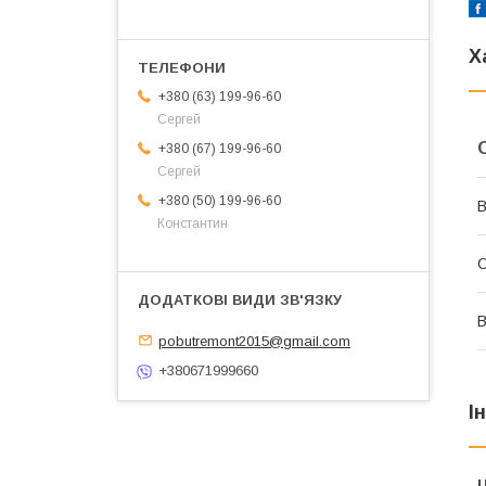
Х
+380 (63) 199-96-60
Сергей
+380 (67) 199-96-60
Сергей
+380 (50) 199-96-60
В
Константин
В
pobutremont2015@gmail.com
+380671999660
І
Ц