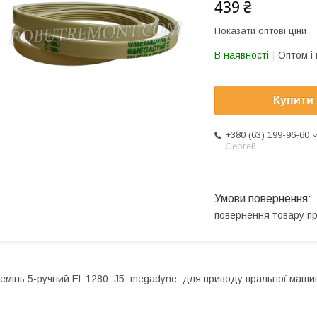
439 ₴
Показати оптові ціни
В наявності
Оптом і 
Купити
+380 (63) 199-96-60
Сергей
повернення товару п
емінь 5-ручний EL 1280 J5 megadyne для приводу
пральної маши