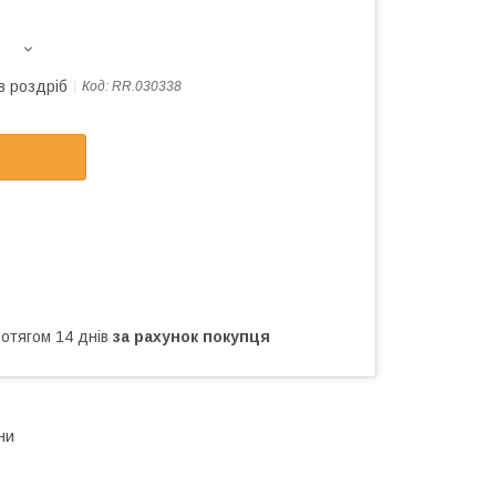
в роздріб
Код:
RR.030338
ротягом 14 днів
за рахунок покупця
ни