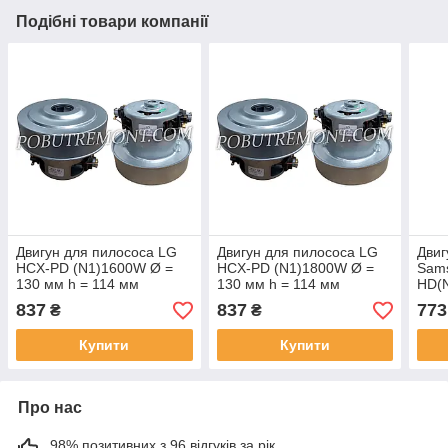
Подібні товари компанії
Двигун для пилососа LG
Двигун для пилососа LG
Двиг
HCX-PD (N1)1600W Ø =
HCX-PD (N1)1800W Ø =
Sam
130 мм h = 114 мм
130 мм h = 114 мм
HD(
h = 
837
837
773
₴
₴
Купити
Купити
Про нас
98% позитивних з 96 відгуків за рік