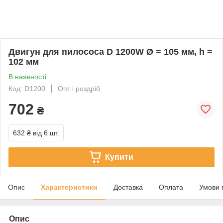
Двигун для пилососа D 1200W Ø = 105 мм, h =
102 мм
В наявності
Код: D1200
Опт і роздріб
702
₴
632 ₴
від 6 шт.
Купити
Опис
Характеристики
Доставка
Оплата
Умови 
Опис