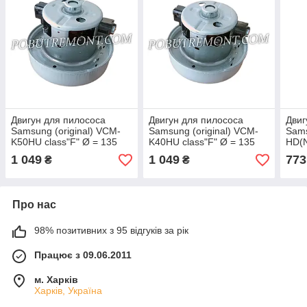
Двигун для пилососа
Двигун для пилососа
Двиг
Samsung (original) VCM-
Samsung (original) VCM-
Sam
K50HU class"F" Ø = 135
K40HU class"F" Ø = 135
HD(
мм, h=112 мм із бортом
мм, h=112 мм із бортом
h = 
1 049
1 049
773
₴
₴
Про нас
98% позитивних з 95 відгуків за рік
Працює з 09.06.2011
м. Харків
Харків, Україна