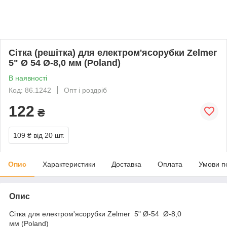
Сітка (решітка) для електром'ясорубки Zelmer
5" Ø 54 Ø-8,0 мм (Poland)
В наявності
Код: 86.1242
Опт і роздріб
122
₴
109 ₴
від 20 шт.
Опис
Характеристики
Доставка
Оплата
Умови п
Опис
Сітка для електром'ясорубки Zelmer 5" Ø-54 Ø-8,0
мм (Poland)