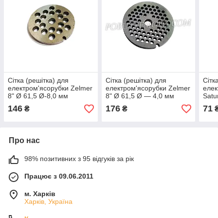
Сітка (решітка) для
Сітка (решітка) для
Сітк
електром'ясорубки Zelmer
електром'ясорубки Zelmer
елек
8" Ø 61,5 Ø-8,0 мм
8" Ø 61,5 Ø — 4,0 мм
Satu
(Poland)
(Poland)
146
176
71
₴
₴
Про нас
98% позитивних з 95 відгуків за рік
Працює з 09.06.2011
м. Харків
Харків, Україна