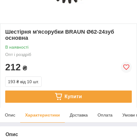
Шестірня м'ясорубки BRAUN Ø62-24зуб
основна
В наявності
Опт і роздріб
212
₴
193 ₴
від 10 шт.
Купити
Опис
Характеристики
Доставка
Оплата
Умови 
Опис