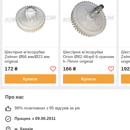
Шестірня м'ясорубки
Шестірня м'ясорубки
Шест
Zelmer Ø66 мм/Ø23 мм
Orion Ø82-46зуб 6-гранник
Zelm
original
h-76mm original
origi
172
166
192
₴
₴
Купити
Купити
Про нас
98% позитивних з 95 відгуків за рік
Працює з 09.06.2011
м. Харків