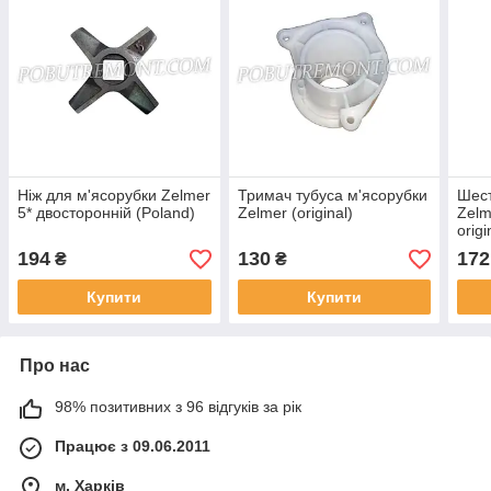
Ніж для м'ясорубки Zelmer
Тримач тубуса м'ясорубки
Шест
5* двосторонній (Poland)
Zelmer (original)
Zel
origi
194
130
172
₴
₴
Купити
Купити
Про нас
98% позитивних з 96 відгуків за рік
Працює з 09.06.2011
м. Харків