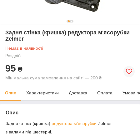
Задня стінка (кришка) редуктора м'ясорубки
Zelmer
Немає в наявності
Роздріб
95
₴
Мінімальна сума замовлення на сайті — 200 ₴
Опис
Характеристики
Доставка
Оплата
Умови п
Опис
Задня стінка (кришка)
редуктора м'ясорубки
Zelmer
з валами під шестерні.