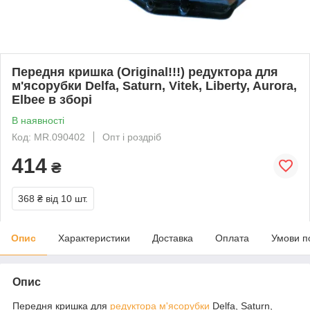
Передня кришка (Original!!!) редуктора для
м'ясорубки Delfa, Saturn, Vitek, Liberty, Aurora,
Elbee в зборі
В наявності
Код: MR.090402
Опт і роздріб
414
₴
368 ₴
від 10 шт.
Опис
Характеристики
Доставка
Оплата
Умови п
Опис
Передня кришка для
редуктора м'ясорубки
Delfa, Saturn,