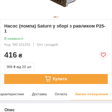
Насос (помпа) Saturn у зборі з равликом P25-
1
В наявності
Код: SM.101201
Опт і роздріб
416
₴
368 ₴
від 20 шт.
Купити
арактеристики
Доставка
Оплата
Умови повернення
Опис