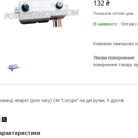
132 ₴
Показати оптові ціни
В наявності
Оптом і 
Компанія тимчасово 
повернення товару п
оманд-апарат (ріле часу) СМ "Сатурн" на дві ручки, 5 дротів
арактеристики