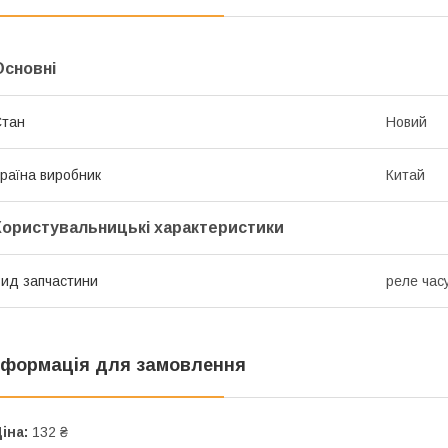
Основні
Стан
Новий
раїна виробник
Китай
Користувальницькі характеристики
ид запчастини
реле час
нформація для замовлення
іна:
132 ₴