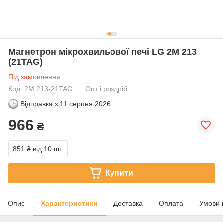
Магнетрон мікрохвильової печі LG 2M 213
(21TAG)
Під замовлення
Код: 2M 213-21TAG
Опт і роздріб
Відправка з
11 серпня 2026
966
₴
851 ₴
від 10 шт.
Купити
Опис
Характеристики
Доставка
Оплата
Умови 