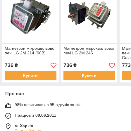
Магнетрон мікрохвильової
Магнетрон мікрохвильової
Магн
печі LG 2M 214 (06B)
печі LG 2M 246
печі
Gala
736
736
773
₴
₴
Купити
Купити
Про нас
98% позитивних з 95 відгуків за рік
Працює з 09.06.2011
м. Харків
Харків, Україна