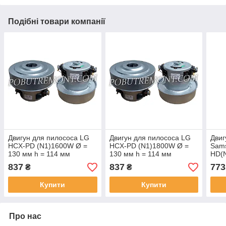
Подібні товари компанії
Двигун для пилососа LG
Двигун для пилососа LG
Двиг
HCX-PD (N1)1600W Ø =
HCX-PD (N1)1800W Ø =
Sam
130 мм h = 114 мм
130 мм h = 114 мм
HD(
h = 
837
837
773
₴
₴
Купити
Купити
Про нас