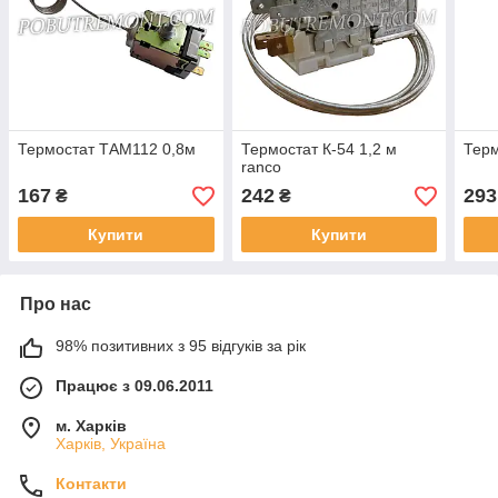
Термостат TАМ112 0,8м
Термостат К-54 1,2 м
Терм
ranco
167
242
293
₴
₴
Купити
Купити
Про нас
98% позитивних з 95 відгуків за рік
Працює з 09.06.2011
м. Харків
Харків, Україна
Контакти