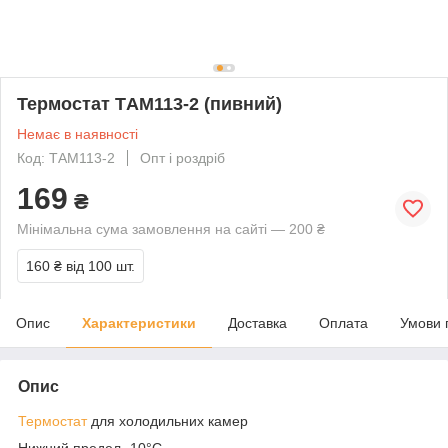
Термостат TАМ113-2 (пивний)
Немає в наявності
Код: ТАМ113-2
Опт і роздріб
169
₴
Мінімальна сума замовлення на сайті — 200 ₴
160 ₴
від 100 шт.
Опис
Характеристики
Доставка
Оплата
Умови 
Опис
Термостат
для холодильних камер
Нижний предел -10°C