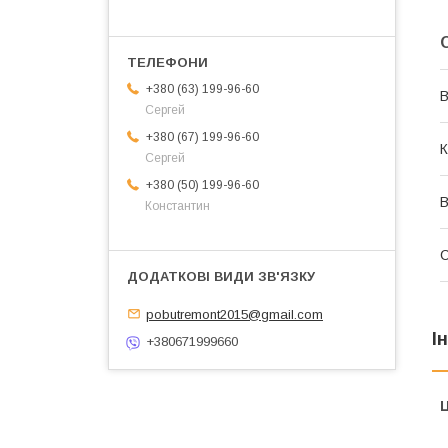
+380 (63) 199-96-60
В
Сергей
+380 (67) 199-96-60
К
Сергей
+380 (50) 199-96-60
В
Константин
pobutremont2015@gmail.com
І
+380671999660
Ц