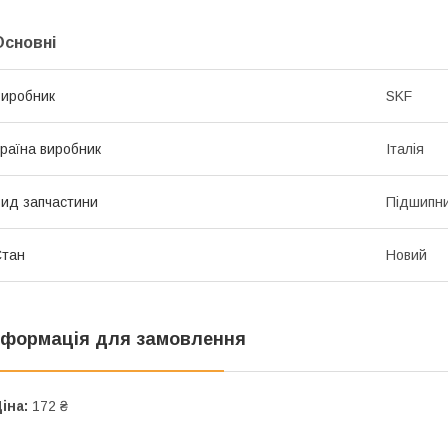
Основні
иробник
SKF
раїна виробник
Італія
ид запчастини
Підшипн
Стан
Новий
нформація для замовлення
іна:
172 ₴