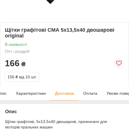
Щітки графітові СМА 5х13,5х40 двошарові
original
В наявності
Опт і роздріб
166
₴
156 ₴
від 10 шт.
пис
Характеристики
Доставка
Оплата
Умови пове
Опис
Щітки графітові, 5х13,5х40 двошарові, призначені для
моторів пральних машин