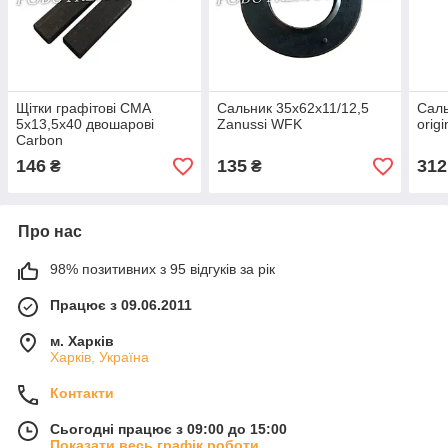
Щітки графітові СМА
Сальник 35х62х11/12,5
Саль
5х13,5х40 двошарові
Zanussi WFK
origi
Carbon
146
135
312
₴
₴
Про нас
98% позитивних з 95 відгуків за рік
Працює з 09.06.2011
м. Харків
Харків, Україна
Контакти
Сьогодні працює з 09:00 до 15:00
Показати весь графік роботи