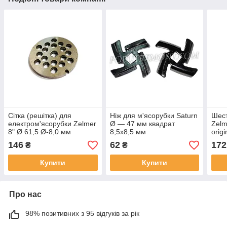
Сітка (решітка) для
Ніж для м'ясорубки Saturn
Шест
електром'ясорубки Zelmer
Ø — 47 мм квадрат
Zel
8" Ø 61,5 Ø-8,0 мм
8,5х8,5 мм
origi
(Poland)
146
62
172
₴
₴
Купити
Купити
Про нас
98% позитивних з 95 відгуків за рік