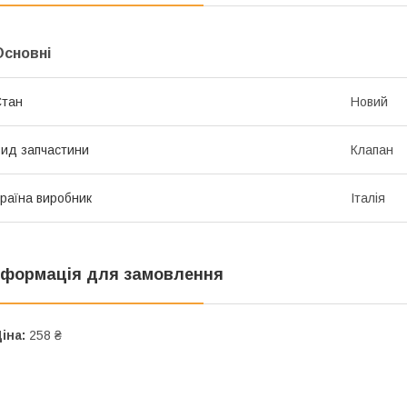
Основні
Стан
Новий
ид запчастини
Клапан
раїна виробник
Італія
нформація для замовлення
іна:
258 ₴