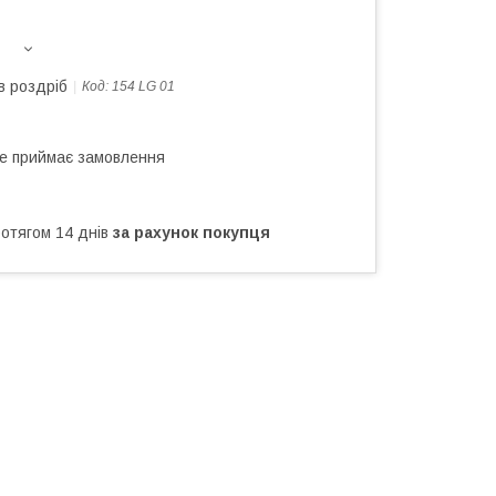
в роздріб
Код:
154 LG 01
не приймає замовлення
ротягом 14 днів
за рахунок покупця