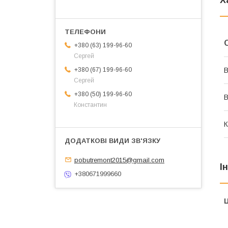
Х
+380 (63) 199-96-60
Сергей
+380 (67) 199-96-60
В
Сергей
+380 (50) 199-96-60
В
Константин
К
pobutremont2015@gmail.com
І
+380671999660
Ц