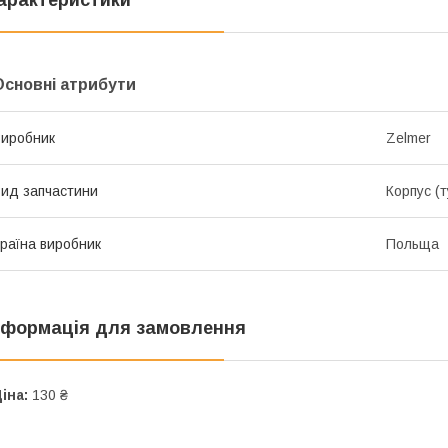
арактеристики
Основні атрибути
иробник
Zelmer
ид запчастини
Корпус (т
раїна виробник
Польща
нформація для замовлення
іна:
130 ₴