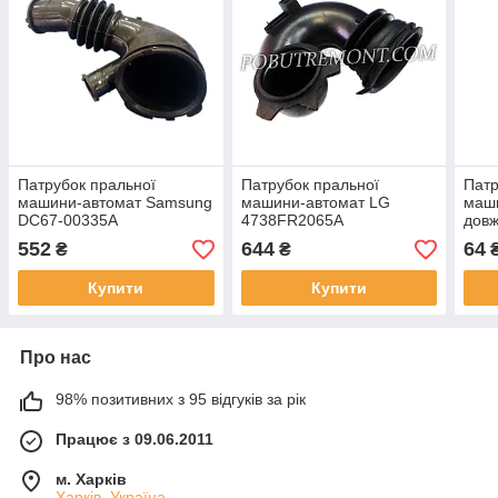
Патрубок пральної
Патрубок пральної
Патр
машини-автомат Samsung
машини-автомат LG
маши
DC67-00335A
4738FR2065A
дов
552
644
64
₴
₴
Купити
Купити
Про нас
98% позитивних з 95 відгуків за рік
Працює з 09.06.2011
м. Харків
Харків, Україна