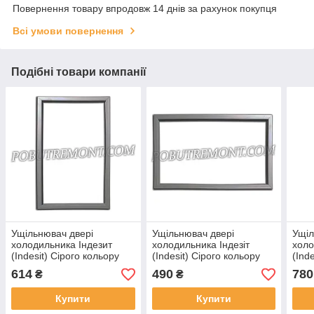
Повернення товару впродовж 14 днів за рахунок покупця
Всі умови повернення
Подібні товари компанії
Ущільнювач двері
Ущільнювач двері
Ущіл
холодильника Індезит
холодильника Індезіт
холо
(Indesit) Сірого кольору
(Indesit) Сірого кольору
(Ind
571х766 мм
571х494 мм
571
614
490
780
₴
₴
Купити
Купити