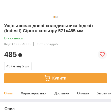
Ущільнювач двері холодильника Індезіт
(Indesit) Сірого кольору 571х485 мм
В наявності
Код: C00854033
Опт і роздріб
485
₴
437 ₴
від 5 шт.
Купити
Опис
Характеристики
Доставка
Оплата
Умови п
Опис