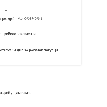
в роздріб
Код:
C00854009-1
не приймає замовлення
ротягом 14 днів
за рахунок покупця
старий ущільнювач.