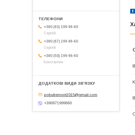
Х
+380 (63) 199-96-60
Сергей
+380 (67) 199-96-60
Сергей
+380 (50) 199-96-60
Константин
В
К
pobutremont2015@gmail.com
В
+380671999660