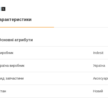
арактеристики
Основні атрибути
иробник
Indesit
раїна виробник
Україна
ид запчастини
Аксесуар
Стан
Новий