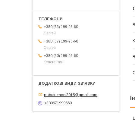
В
+380 (63) 199-96-60
Сергей
К
+380 (67) 199-96-60
Сергей
+380 (50) 199-96-60
В
Константин
pobutremont2015@gmail.com
І
+380671999660
Ц