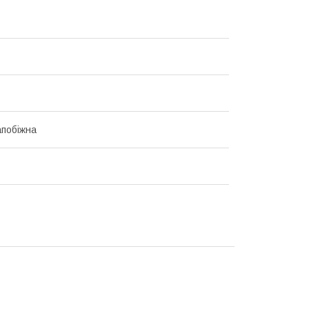
побіжна