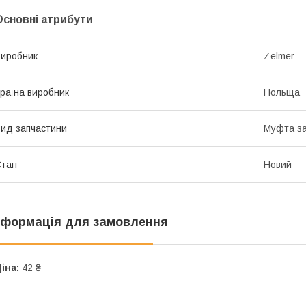
Основні атрибути
иробник
Zelmer
раїна виробник
Польща
ид запчастини
Муфта за
Стан
Новий
нформація для замовлення
іна:
42 ₴