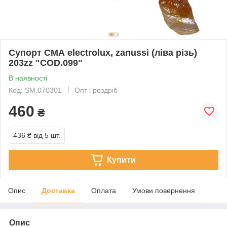
Супорт СМА electrolux, zanussi (ліва різь)
203zz "COD.099"
В наявності
Код: SM.070301
Опт і роздріб
460
₴
436 ₴
від 5 шт.
Купити
Опис
Доставка
Оплата
Умови повернення
Опис