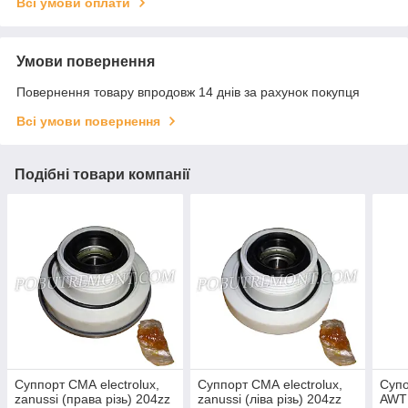
Всі умови оплати
Умови повернення
Повернення товару впродовж 14 днів за рахунок покупця
Всі умови повернення
Подібні товари компанії
Суппорт СМА electrolux,
Суппорт СМА electrolux,
Супо
zanussi (права різь) 204zz
zanussi (ліва різь) 204zz
AWT 