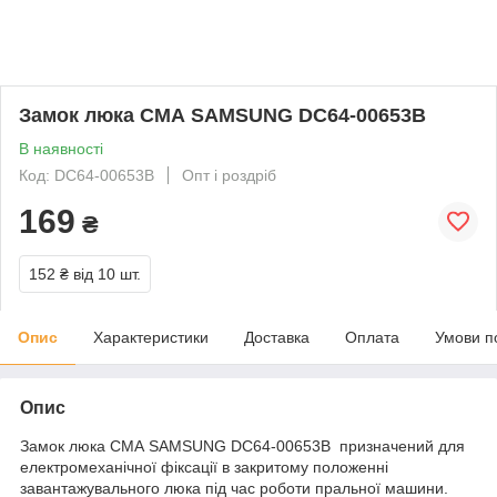
Замок люка СМА SAMSUNG DC64-00653B
В наявності
Код: DC64-00653B
Опт і роздріб
169
₴
152 ₴
від 10 шт.
Опис
Характеристики
Доставка
Оплата
Умови п
Опис
Замок люка СМА SAMSUNG DC64-00653B призначений для
електромеханічної фіксації в закритому положенні
завантажувального люка під час роботи пральної машини.