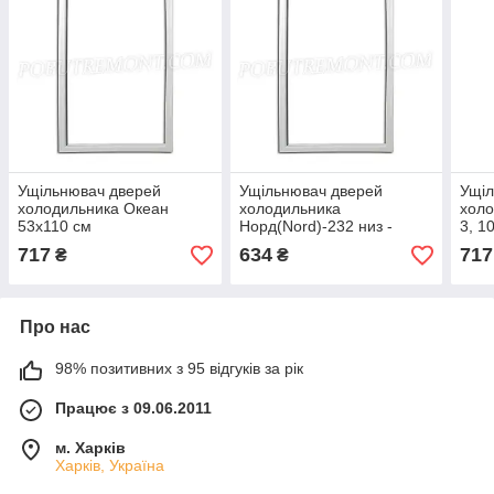
Ущільнювач дверей
Ущільнювач дверей
Ущіл
холодильника Океан
холодильника
холо
53х110 см
Норд(Nord)-232 низ -
3, 1
55x89 см
717
634
717
₴
₴
Про нас
98% позитивних з 95 відгуків за рік
Працює з 09.06.2011
м. Харків
Харків, Україна