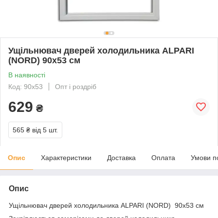
Ущільнювач дверей холодильника ALPARI
(NORD) 90x53 см
В наявності
Код: 90х53
Опт і роздріб
629
₴
565 ₴
від 5 шт.
Опис
Характеристики
Доставка
Оплата
Умови п
Опис
Ущільнювач дверей холодильника ALPARI (NORD) 90x53 см