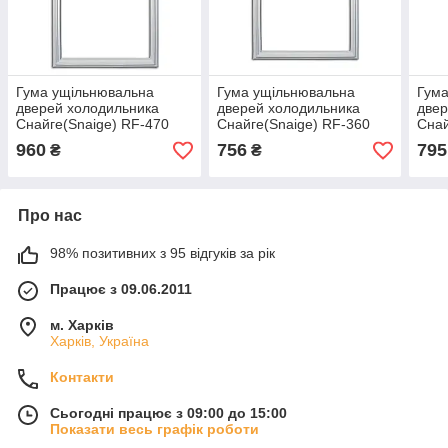
Гума ущільнювальна
Гума ущільнювальна
Гума
дверей холодильника
дверей холодильника
двер
Снайге(Snaige) RF-470
Снайге(Snaige) RF-360
Снай
велика двері 57х103 см
мала двері 57x69 см
вели
960
756
795
₴
₴
Про нас
98% позитивних з 95 відгуків за рік
Працює з 09.06.2011
м. Харків
Харків, Україна
Контакти
Сьогодні працює з 09:00 до 15:00
Показати весь графік роботи