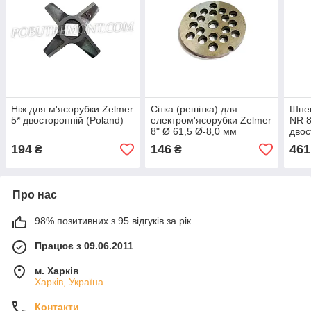
Ніж для м'ясорубки Zelmer
Сітка (решітка) для
Шнек
5* двосторонній (Poland)
електром'ясорубки Zelmer
NR 8
8" Ø 61,5 Ø-8,0 мм
двос
(Poland)
194
146
461
₴
₴
Про нас
98% позитивних з 95 відгуків за рік
Працює з 09.06.2011
м. Харків
Харків, Україна
Контакти