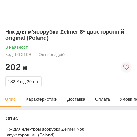
Ніж для м'ясорубки Zelmer 8* двосторонній
original (Poland)
В наявності
Код: 86.3109
Опт і роздріб
202
₴
182 ₴
від 20 шт.
Опис
Характеристики
Доставка
Оплата
Умови п
Опис
Ніж для електром'ясорубки Zelmer No8
двухсторонний (Poland)