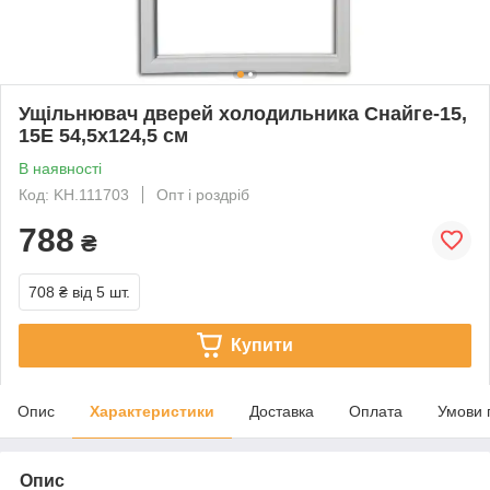
Ущільнювач дверей холодильника Снайге-15,
15Е 54,5х124,5 см
В наявності
Код: KH.111703
Опт і роздріб
788
₴
708 ₴
від 5 шт.
Купити
Опис
Характеристики
Доставка
Оплата
Умови 
Опис