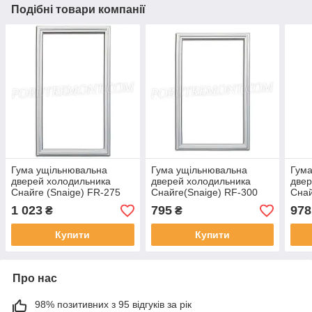
Подібні товари компанії
Гума ущільнювальна
Гума ущільнювальна
Гума
дверей холодильника
дверей холодильника
двер
Снайге (Snaige) FR-275
Снайге(Snaige) RF-300
Снай
великі двері 51,5х119 см
велика двері 57х75,5 см
57.5
1 023
795
978
₴
₴
Купити
Купити
Про нас
98% позитивних з 95 відгуків за рік